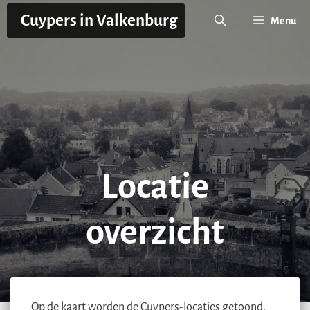
Ga
Cuypers in Valkenburg
Menu
naar
de
inhoud
Locatie
overzicht
Op de kaart worden de Cuypers-locaties getoond.