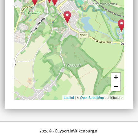
+
−
Leaflet
| ©
OpenStreetMap
contributors
2026 © - CuypersInValkenburg.nl